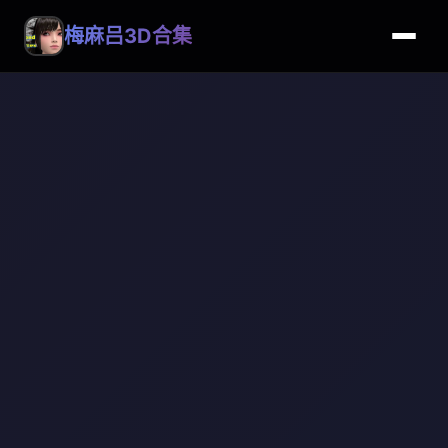
梅麻吕3D合集