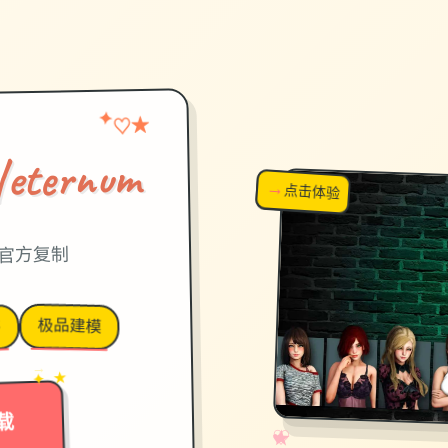
★
✦
♡
ernum
→
↗
点击体验
超棒！
国语官方复制
极品建模
G
→
✦ ★
载
✧
♡
★
♥