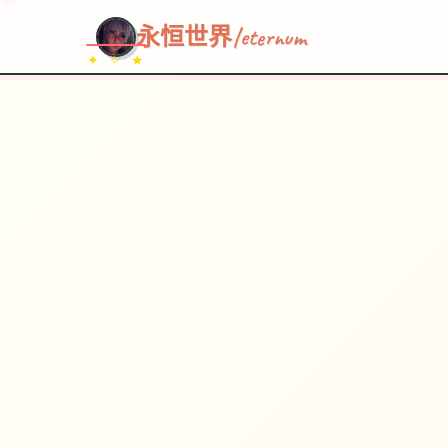
永恒世界|eternum
✦ ✧ ★