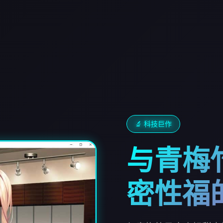
🔬 科技巨作
与青梅
密性福