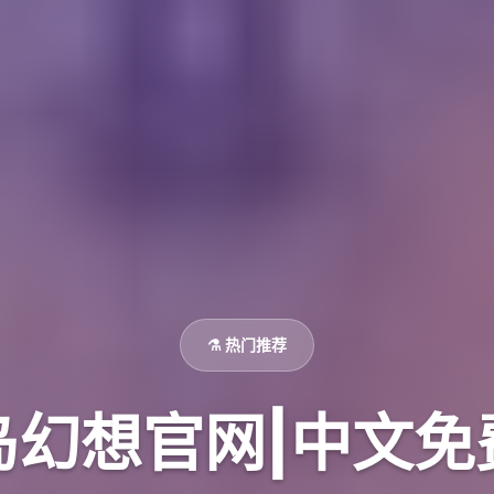
⚗️ 热门推荐
岛幻想官网|中文免