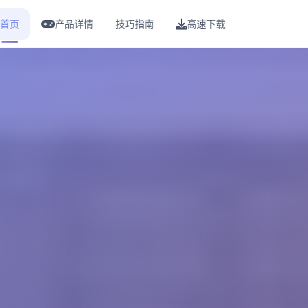
首页
产品详情
技巧指南
高速下载