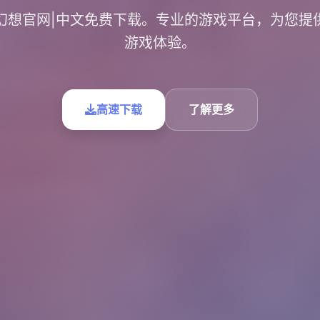
幻想官网|中文免费下载。专业的游戏平台，为您提
游戏体验。
高速下载
了解更多