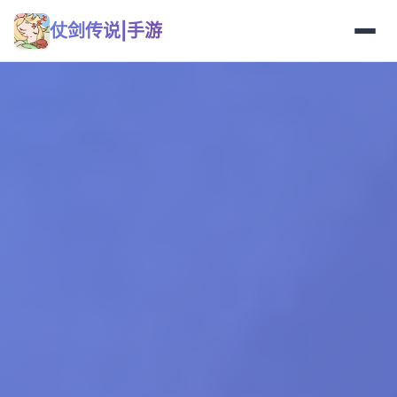
仗剑传说|手游