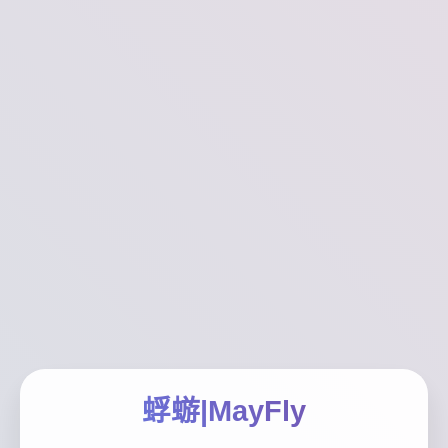
蜉蝣|MayFly