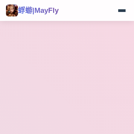
蜉蝣|MayFly