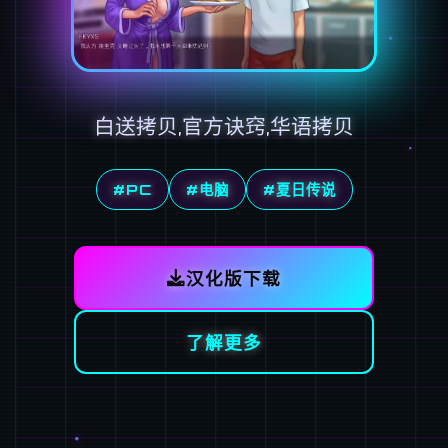
白送拷贝,官方诀窍,华语拷贝
#PC
#电脑
#夏日传说
汉化版下载
了解更多