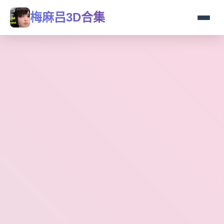
梅麻吕3D合集