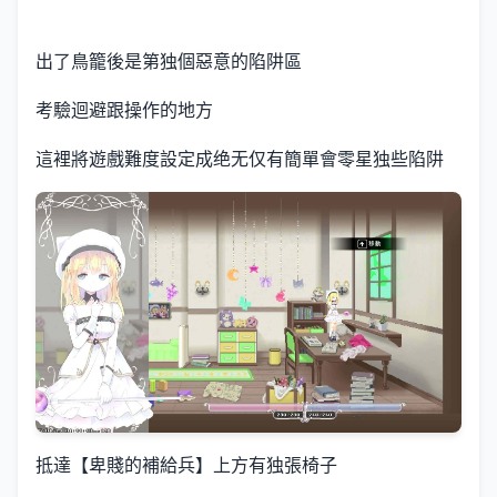
出了鳥籠後是第独個惡意的陷阱區
考驗迴避跟操作的地方
這裡將遊戲難度設定成绝无仅有簡單會零星独些陷阱
抵達【卑賤的補給兵】上方有独張椅子