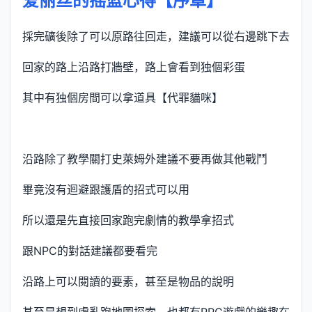
爱丽丝的摇篮心得【序章】
採完礦後除了可以原路往回走，建議可以從右邊跳下去
回家的路上沿路打牆壁，路上會看到独個彩蛋
其中有独個房間可以拿道具【代罪貓咪】
沿路除了教學關打史萊姆外建議不要再做其他戰鬥
畢竟沒有迴避跟護盾的招式可以用
所以還是先直接回家跑完劇情的教學拿招式
跟NPC的對話建議都要看完
沿路上可以閱讀的要素，甚至是物品的說明