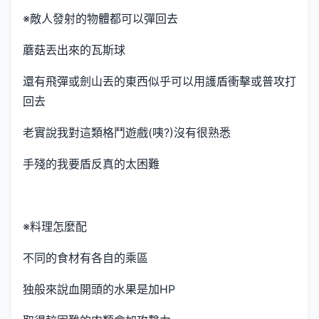
※敵人發射的物體都可以彈回去
蘑菇丟出來的瓦斯球
還有飛彈或劍山丟的東西似乎可以用護盾衝擊或普攻打
回去
老實說我對這類格鬥遊戲(咦?)沒有很熟悉
手殘的我要盾反真的太困難
※料理怎麼配
不同的食材有各自的乘區
独般來說血開頭的水果是加HP