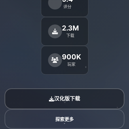
评分
2.3M
下载
900K
玩家
汉化版下载
探索更多