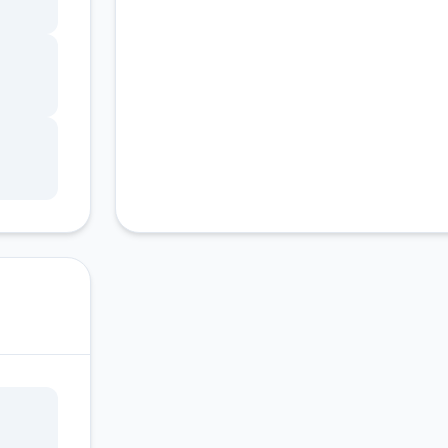
顾虑
挡诱
有什