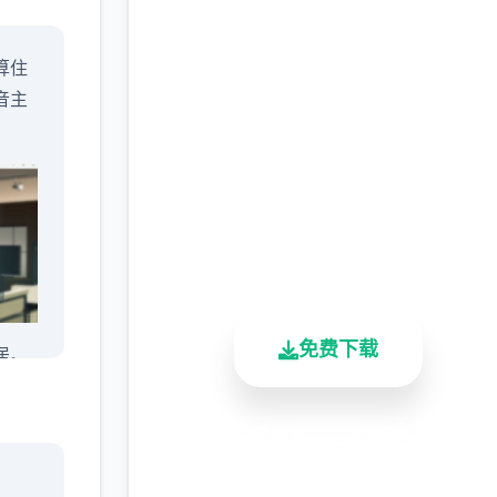
润色版下载 与青梅竹马
算住
大小姐甜密性福的同居
音主
生活
完整版游戏，免费体验
2.3M+
4.9/5
900K+
总下载量
用户评分
活跃用户
免费下载
居。
安全下载
高速安装
完全免费
客服支持