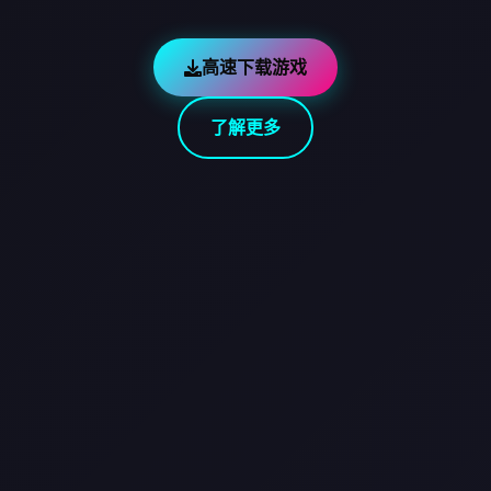
高速下载游戏
了解更多