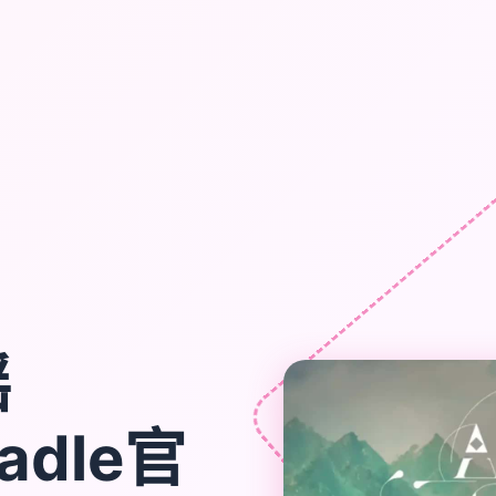
摇
radle官