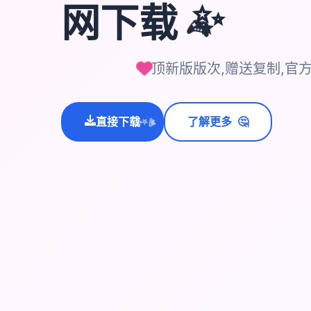
网下载
✨
🎮
顶新版版次,赠送复制,官
🤔
直接下载
了解更多
💫
✨
⭐