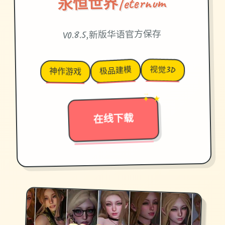
永恒世界|eternum
V0.8.5,新版华语官方保存
视觉3D
极品建模
神作游戏
✦ ★
→
在线下载