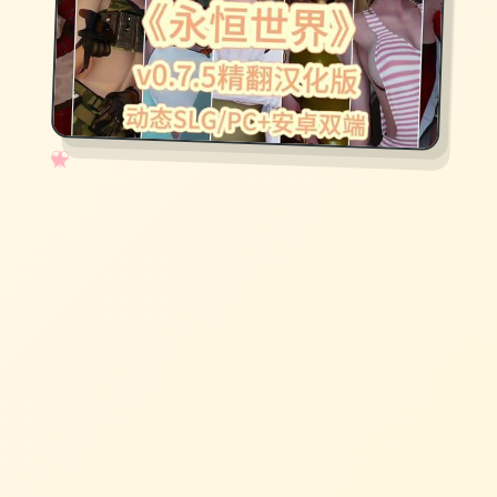
✧
♡
★
♥