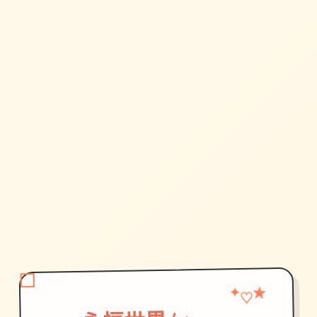
★
✦
♡