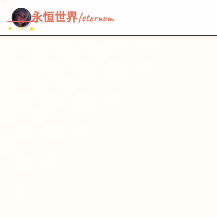
~~~
★
♡
✦
✧
♥
~
→
↗
永恒世界|eternum
✦ ✧ ★