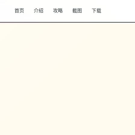
首页
介绍
攻略
截图
下载