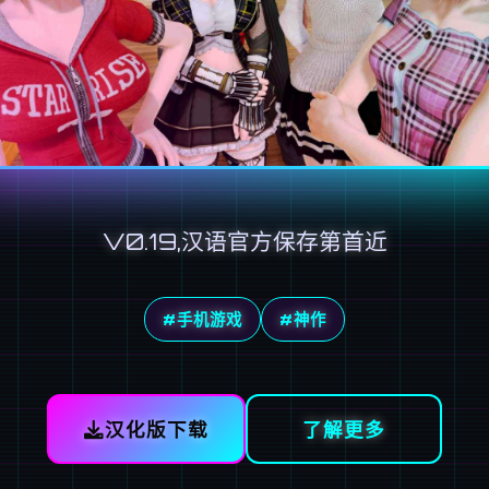
V0.19,汉语官方保存第首近
#手机游戏
#神作
汉化版下载
了解更多