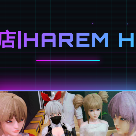
店|HAREM H