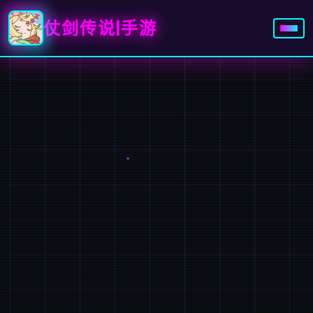
仗剑传说|手游