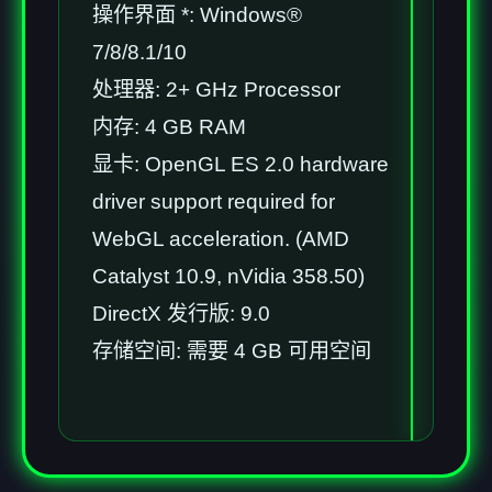
操作界面 *: Windows®
7/8/8.1/10
处理器: 2+ GHz Processor
内存: 4 GB RAM
显卡: OpenGL ES 2.0 hardware
driver support required for
WebGL acceleration. (AMD
Catalyst 10.9, nVidia 358.50)
DirectX 发行版: 9.0
存储空间: 需要 4 GB 可用空间