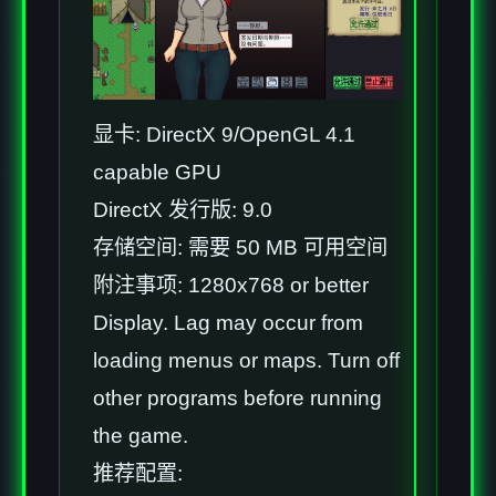
显卡: DirectX 9/OpenGL 4.1
capable GPU
DirectX 发行版: 9.0
存储空间: 需要 50 MB 可用空间
附注事项: 1280x768 or better
Display. Lag may occur from
loading menus or maps. Turn off
other programs before running
the game.
推荐配置: