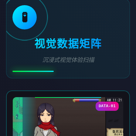
🧪
视觉数据矩阵
沉浸式视觉体验扫描
DATA-01